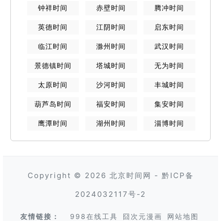
钟祥
时间
赤壁
时间
腾冲
时间
英德
时间
江阴
时间
启东
时间
临江
时间
滁州
时间
武汉
时间
景德镇
时间
塔城
时间
无为
时间
太原
时间
沙河
时间
丰城
时间
葫芦岛
时间
福安
时间
集安
时间
鹰潭
时间
湖州
时间
淄博
时间
Copyright © 2026
北京时间网
-
黔ICP备
2024032117号-2
友情链接：
998在线工具
囧次元漫画
网站地图