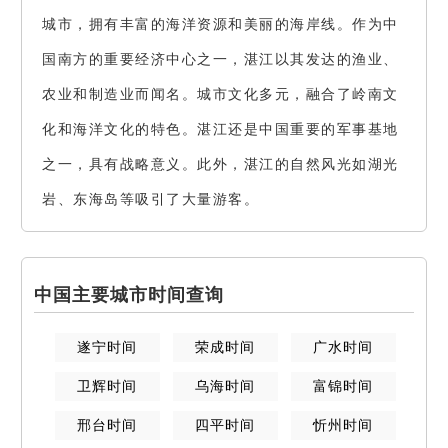
城市，拥有丰富的海洋资源和美丽的海岸线。作为中
国南方的重要经济中心之一，湛江以其发达的渔业、
农业和制造业而闻名。城市文化多元，融合了岭南文
化和海洋文化的特色。湛江还是中国重要的军事基地
之一，具有战略意义。此外，湛江的自然风光如湖光
岩、东海岛等吸引了大量游客。
中国主要城市时间查询
遂宁
时间
荣成
时间
广水
时间
卫辉
时间
乌海
时间
富锦
时间
邢台
时间
四平
时间
忻州
时间