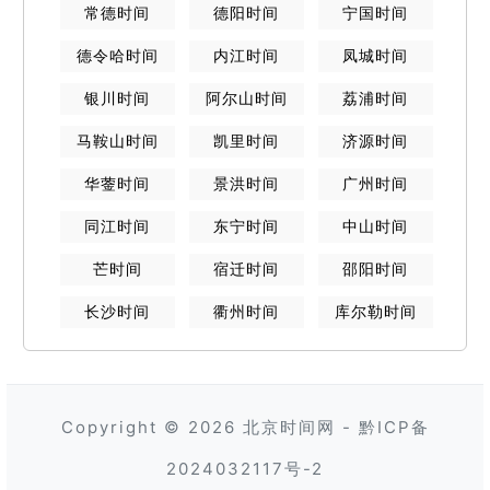
常德
时间
德阳
时间
宁国
时间
德令哈
时间
内江
时间
凤城
时间
银川
时间
阿尔山
时间
荔浦
时间
马鞍山
时间
凯里
时间
济源
时间
华蓥
时间
景洪
时间
广州
时间
同江
时间
东宁
时间
中山
时间
芒
时间
宿迁
时间
邵阳
时间
长沙
时间
衢州
时间
库尔勒
时间
Copyright © 2026
北京时间网
-
黔ICP备
2024032117号-2