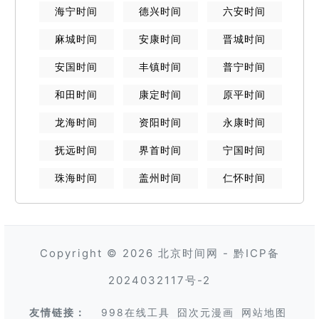
海宁
时间
德兴
时间
六安
时间
麻城
时间
安康
时间
晋城
时间
安国
时间
丰镇
时间
普宁
时间
和田
时间
康定
时间
原平
时间
龙海
时间
资阳
时间
永康
时间
抚远
时间
界首
时间
宁国
时间
珠海
时间
盖州
时间
仁怀
时间
Copyright © 2026
北京时间网
-
黔ICP备
2024032117号-2
友情链接：
998在线工具
囧次元漫画
网站地图