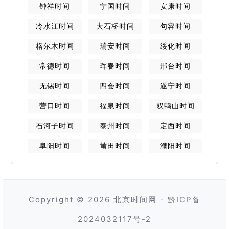
钟祥
时间
宁国
时间
安康
时间
冷水江
时间
大石桥
时间
句容
时间
格尔木
时间
瑞安
时间
绥化
时间
常德
时间
珲春
时间
邢台
时间
无锡
时间
四会
时间
遂宁
时间
营口
时间
福泉
时间
双鸭山
时间
石河子
时间
泰州
时间
定西
时间
阜阳
时间
莆田
时间
濮阳
时间
Copyright © 2026
北京时间网
-
黔ICP备
2024032117号-2