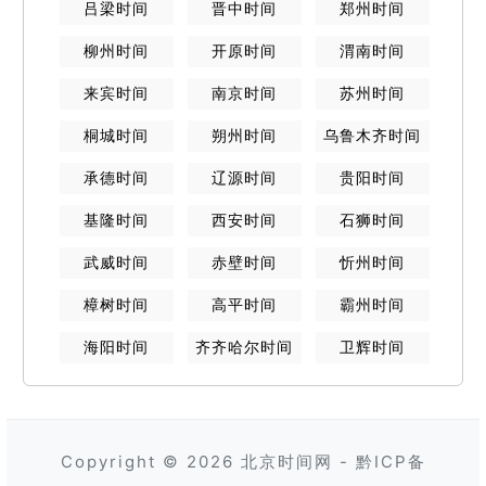
吕梁
时间
晋中
时间
郑州
时间
柳州
时间
开原
时间
渭南
时间
来宾
时间
南京
时间
苏州
时间
桐城
时间
朔州
时间
乌鲁木齐
时间
承德
时间
辽源
时间
贵阳
时间
基隆
时间
西安
时间
石狮
时间
武威
时间
赤壁
时间
忻州
时间
樟树
时间
高平
时间
霸州
时间
海阳
时间
齐齐哈尔
时间
卫辉
时间
Copyright © 2026
北京时间网
-
黔ICP备