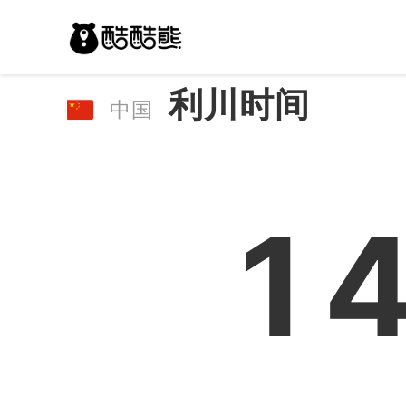
利川时间
中国
1