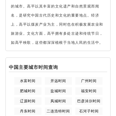
的城市。高平以其丰富的文化遗产和自然景观而闻
名，是研究中国古代历史和文化的重要地点。经济
上，高平以煤炭产业为主，同时也在积极发展农业和
旅游业。文化方面，高平拥有多处古迹和传统节日，
如高平秧歌，这些都深深植根于当地人民的生活中。
中国主要城市时间查询
水富
时间
开远
时间
广州
时间
肥城
时间
盐城
时间
福安
时间
辽源
时间
凤城
时间
巴彦淖尔
时间
丹东
时间
二连浩特
时间
石河子
时间