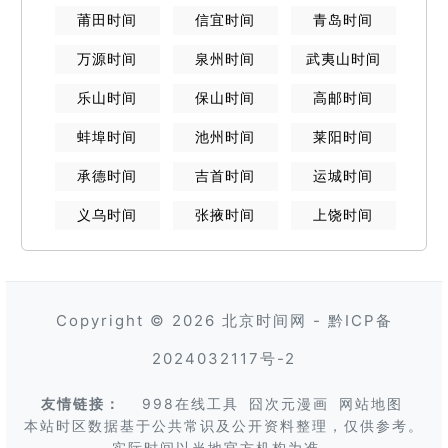
莆田
时间
信宜
时间
青岛
时间
万源
时间
泉州
时间
武夷山
时间
乐山
时间
保山
时间
高邮
时间
蚌埠
时间
池州
时间
莱阳
时间
承德
时间
吉首
时间
运城
时间
义乌
时间
张掖
时间
上饶
时间
Copyright © 2026
北京时间网
-
黔ICP备
2024032117号-2
友情链接：
998在线工具
囧次元漫画
网站地图
本站时区数据基于公共常识及公开资料整理，仅供参考。
实际时间以当地官方机构为准。