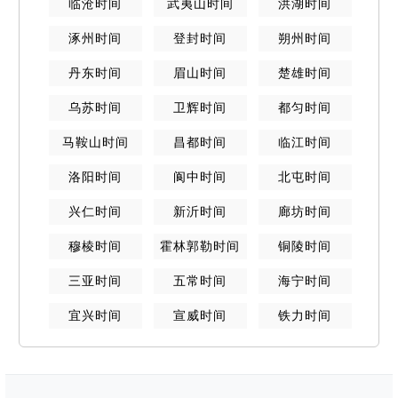
临沧
时间
武夷山
时间
洪湖
时间
涿州
时间
登封
时间
朔州
时间
丹东
时间
眉山
时间
楚雄
时间
乌苏
时间
卫辉
时间
都匀
时间
马鞍山
时间
昌都
时间
临江
时间
洛阳
时间
阆中
时间
北屯
时间
兴仁
时间
新沂
时间
廊坊
时间
穆棱
时间
霍林郭勒
时间
铜陵
时间
三亚
时间
五常
时间
海宁
时间
宜兴
时间
宣威
时间
铁力
时间