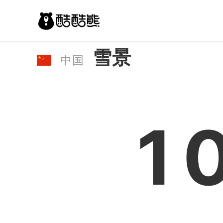
雪景
中国
1