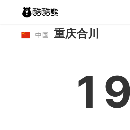
重庆合川
中国
1