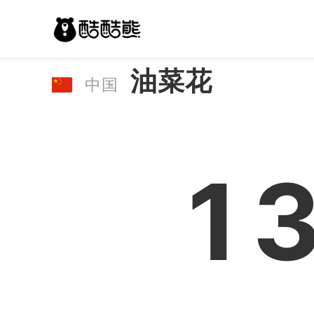
油菜花
中国
1