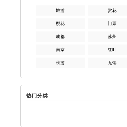
旅游
赏花
樱花
门票
成都
苏州
南京
红叶
秋游
无锡
热门分类