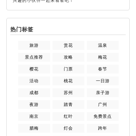
兴趣的小伙伴一起来看看吧！
热门标签
旅游
赏花
温泉
景点推荐
攻略
梅花
樱花
门票
春节
活动
桃花
一日游
成都
苏州
亲子游
夜游
踏青
广州
南京
红叶
免费景点
腊梅
灯会
跨年