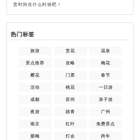
赏时间在什么时候吧！
热门标签
旅游
赏花
温泉
景点推荐
攻略
梅花
樱花
门票
春节
活动
桃花
一日游
成都
苏州
亲子游
夜游
踏青
广州
南京
红叶
免费景点
腊梅
灯会
跨年