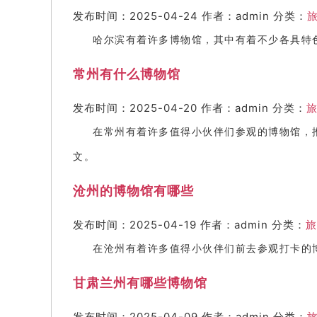
发布时间：2025-04-24
作者：admin
分类：
哈尔滨有着许多博物馆，其中有着不少各具特
常州有什么博物馆
发布时间：2025-04-20
作者：admin
分类：
在常州有着许多值得小伙伴们参观的博物馆，
文。
沧州的博物馆有哪些
发布时间：2025-04-19
作者：admin
分类：
旅
在沧州有着许多值得小伙伴们前去参观打卡的
甘肃兰州有哪些博物馆
发布时间：2025-04-09
作者：admin
分类：