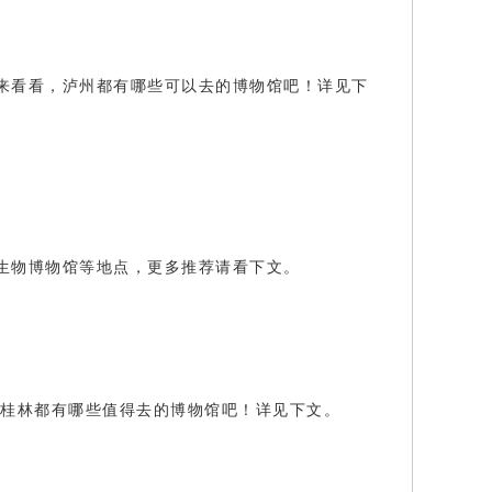
来看看，泸州都有哪些可以去的博物馆吧！详见下
生物博物馆等地点，更多推荐请看下文。
，桂林都有哪些值得去的博物馆吧！详见下文。