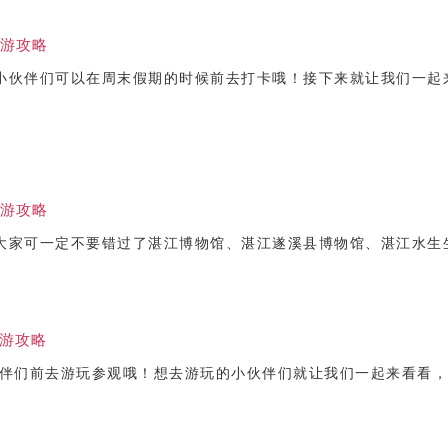
游攻略
小伙伴们可以在周末假期的时候前去打卡哦！接下来就让我们一起
游攻略
大家可一定不要错过了湛江博物馆、湛江遂溪县博物馆、湛江水生
游攻略
伙伴们前去游玩参观哦！想去游玩的小伙伴们就让我们一起来看看