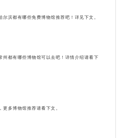
哈尔滨都有哪些免费博物馆推荐吧！详见下文。
常州都有哪些博物馆可以去吧！详情介绍请看下
，更多博物馆推荐请看下文。