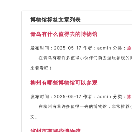
博物馆标签文章列表
青岛有什么值得去的博物馆
发布时间：2025-05-17
作者：admin
分类：
旅
在青岛有着许多值得小伙伴们前去游玩参观的
来看看吧！
柳州有哪些博物馆可以参观
发布时间：2025-05-17
作者：admin
分类：
旅
在柳州有着许多值得一去的博物馆，非常推荐
文。
泸州市有哪些博物馆