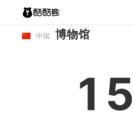
博物馆
中国
1