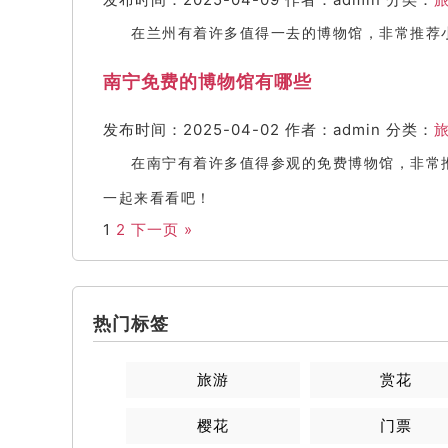
在兰州有着许多值得一去的博物馆，非常推荐
南宁免费的博物馆有哪些
发布时间：2025-04-02
作者：admin
分类：
在南宁有着许多值得参观的免费博物馆，非常
一起来看看吧！
1
2
下一页 »
热门标签
旅游
赏花
樱花
门票