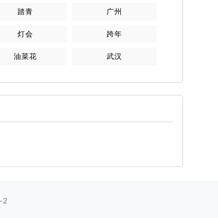
踏青
广州
灯会
跨年
油菜花
武汉
-2