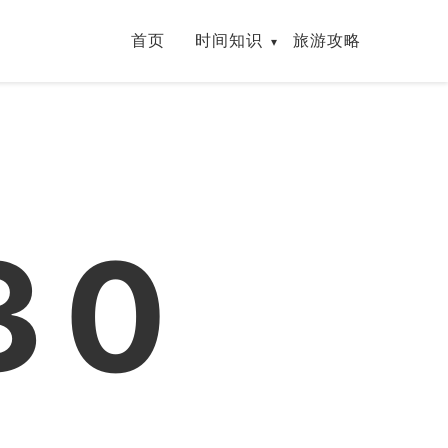
首页
时间知识
旅游攻略
31