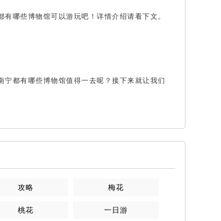
都有哪些博物馆可以游玩吧！详情介绍请看下文。
南宁都有哪些博物馆值得一去呢？接下来就让我们
攻略
梅花
桃花
一日游