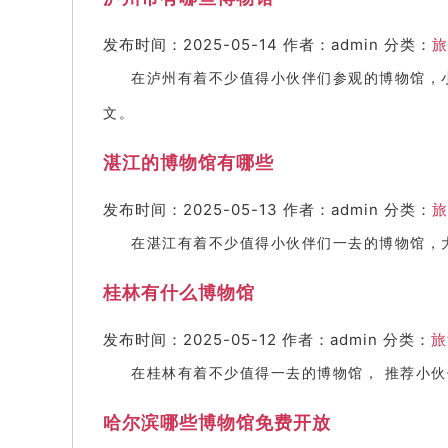
发布时间：2025-05-14
作者：admin
分类：
旅
在泸州有着不少值得小伙伴们参观的博物馆，
文。
湛江的博物馆有哪些
发布时间：2025-05-13
作者：admin
分类：
旅
在湛江有着不少值得小伙伴们一去的博物馆，
桂林有什么博物馆
发布时间：2025-05-12
作者：admin
分类：
旅
在桂林有着不少值得一去的博物馆， 推荐小
哈尔滨哪些博物馆免费开放