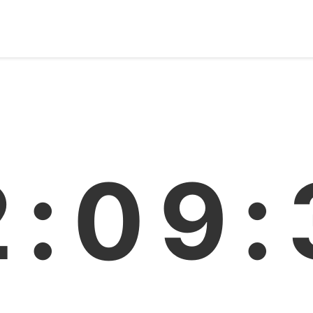
2:09: