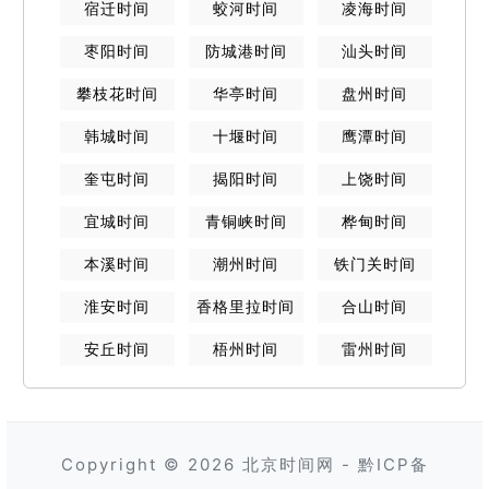
宿迁
时间
蛟河
时间
凌海
时间
枣阳
时间
防城港
时间
汕头
时间
攀枝花
时间
华亭
时间
盘州
时间
韩城
时间
十堰
时间
鹰潭
时间
奎屯
时间
揭阳
时间
上饶
时间
宜城
时间
青铜峡
时间
桦甸
时间
本溪
时间
潮州
时间
铁门关
时间
淮安
时间
香格里拉
时间
合山
时间
安丘
时间
梧州
时间
雷州
时间
Copyright © 2026
北京时间网
-
黔ICP备