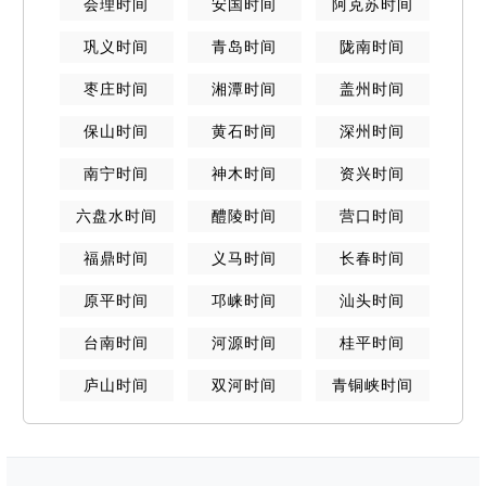
会理
时间
安国
时间
阿克苏
时间
巩义
时间
青岛
时间
陇南
时间
枣庄
时间
湘潭
时间
盖州
时间
保山
时间
黄石
时间
深州
时间
南宁
时间
神木
时间
资兴
时间
六盘水
时间
醴陵
时间
营口
时间
福鼎
时间
义马
时间
长春
时间
原平
时间
邛崃
时间
汕头
时间
台南
时间
河源
时间
桂平
时间
庐山
时间
双河
时间
青铜峡
时间