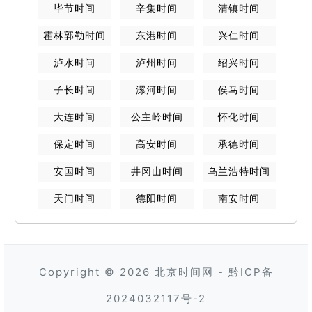
毕节
时间
辛集
时间
清镇
时间
霍林郭勒
时间
东港
时间
兴仁
时间
泸水
时间
泸州
时间
绍兴
时间
子长
时间
漯河
时间
侯马
时间
大连
时间
公主岭
时间
怀化
时间
保定
时间
高安
时间
承德
时间
安国
时间
井冈山
时间
乌兰浩特
时间
天门
时间
德阳
时间
南安
时间
Copyright © 2026
北京时间网
-
黔ICP备
2024032117号-2