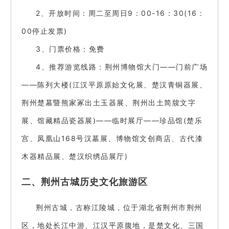
2、开放时间：周二至周日9：00-16：30(16：
00停止发票)
3、门票价格：免费
4、推荐游览线路：荆州博物馆大门——门前广场
——陈列大楼(江汉平原原始文化展、楚汉青铜器展、
荆州楚墓暨熊家冢出土玉器展、荆州出土简牍文字
展、馆藏精品瓷器展)——临时展厅——珍品馆(楚乐
宫、凤凰山168号汉墓展、博物馆文创商店、古代漆
木器精品展、楚汉织绣品展厅)
二、荆州古城历史文化旅游区
荆州古城，古称江陵城，位于湖北省荆州市荆州
区，地处长江中游、江汉平原腹地，是楚文化、三国