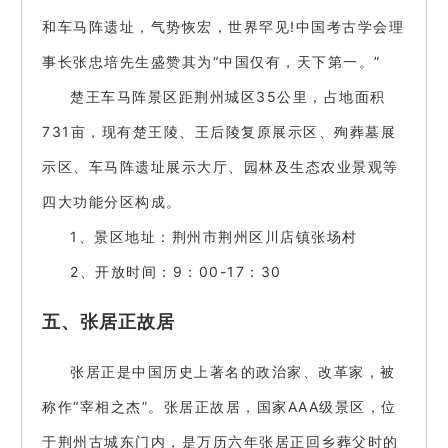
和车马阵遗址，气势恢宏，世界罕见!中国考古学会理
事长张忠培先生盛赞其为“中国仅有，天下第一。”
楚王车马阵景区距荆州城区35公里，占地面积
731亩，现有楚王陵、王后陵复原展示区、殉葬墓展
示区、车马阵遗址展示大厅、园林及生态农业景观等
四大功能分区构成。
1、景区地址：荆州市荆州区川店镇张场村
2、开放时间：9：00-17：30
五、张居正故居
张居正是中国历史上著名的政治家、改革家，被
称作“宰相之杰”。张居正故居，国家AAA级景区，位
于荆州古城东门内，是万历六年张居正回乡葬父时的