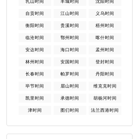
乳山
时间
丰城
时间
沈阳
时间
自贡
时间
江山
时间
义乌
时间
衡阳
时间
贵溪
时间
梧州
时间
临沧
时间
鄂州
时间
喀什
时间
安达
时间
海口
时间
孟州
时间
林州
时间
安国
时间
登封
时间
长春
时间
帕罗
时间
丹阳
时间
毕节
时间
眉山
时间
维克克
时间
凯里
时间
承德
时间
胡杨河
时间
津
时间
图们
时间
法兰西港
时间