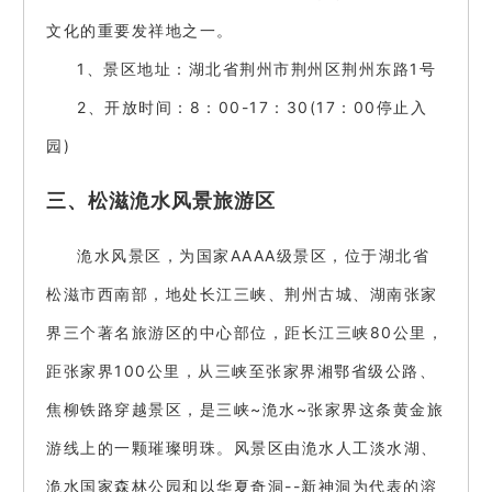
文化的重要发祥地之一。
1、景区地址：湖北省荆州市荆州区荆州东路1号
2、开放时间：8：00-17：30(17：00停止入
园)
三、松滋洈水风景旅游区
洈水风景区，为国家AAAA级景区，位于湖北省
松滋市西南部，地处长江三峡、荆州古城、湖南张家
界三个著名旅游区的中心部位，距长江三峡80公里，
距张家界100公里，从三峡至张家界湘鄂省级公路、
焦柳铁路穿越景区，是三峡~洈水~张家界这条黄金旅
游线上的一颗璀璨明珠。风景区由洈水人工淡水湖、
洈水国家森林公园和以华夏奇洞--新神洞为代表的溶