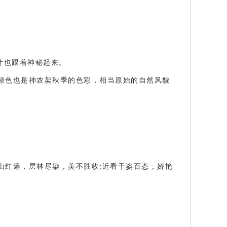
叶也跟着神秘起来。
绿色也是神农架秋季的色彩，相当原始的自然风貌
山红遍，层林尽染，美不胜收;近看千姿百态，娇艳