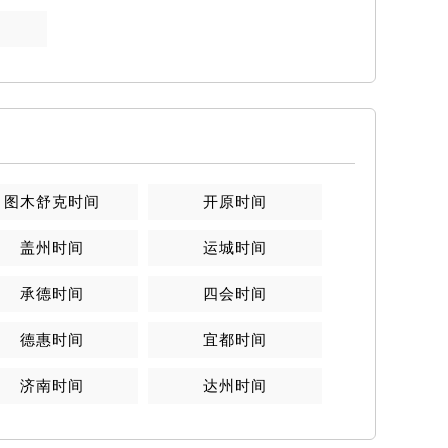
图木舒克
时间
开原
时间
盖州
时间
运城
时间
承德
时间
四会
时间
德惠
时间
宜都
时间
济南
时间
达州
时间