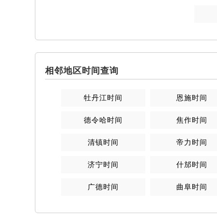
相邻地区时间查询
牡丹江
时间
恩施
时间
德令哈
时间
焦作
时间
清镇
时间
帝力
时间
济宁
时间
什邡
时间
广德
时间
曲阜
时间