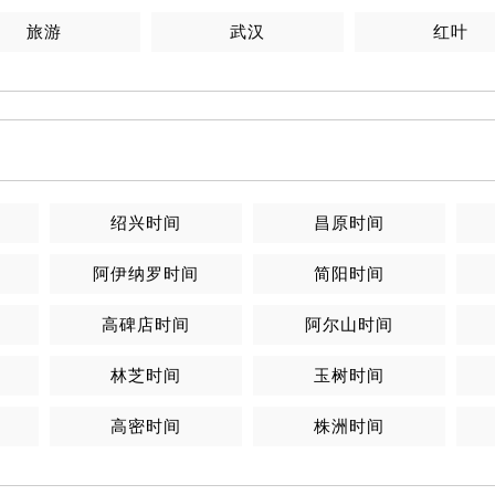
旅游
武汉
红叶
绍兴
时间
昌原
时间
阿伊纳罗
时间
简阳
时间
高碑店
时间
阿尔山
时间
林芝
时间
玉树
时间
高密
时间
株洲
时间