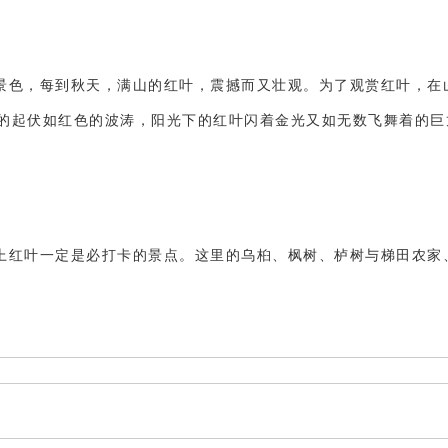
景色，每到秋天，满山的红叶，震撼而又壮观。为了观赏红叶，在
的起伏如红色的波涛，阳光下的红叶闪着金光又如无数飞舞着的巨
上红叶一定是必打卡的景点。这里的乌桕、枫树、栌树与梯田农家