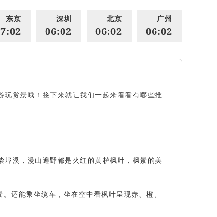
东京
深圳
北京
广州
7:02
06:02
06:02
06:02
游玩赏景哦！接下来就让我们一起来看看有哪些推
柴埠溪，漫山遍野都是火红的黄栌枫叶，枫景的美
景。还能乘坐缆车，坐在空中看枫叶呈现赤、橙、