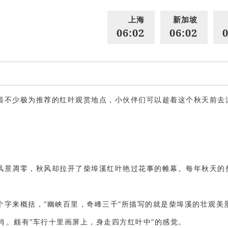
上海
新加坡
06:02
06:02
0
着不少极为推荐的红叶观赏地点，小伙伴们可以趁着这个秋天前去
风景凋零，秋风却拉开了柴埠溪红叶艳过花事的帷幕。每年秋天的
个字来概括，“幽峡百里，奇峰三千”所描写的就是柴埠溪的壮观美
肖。颇有“车行十里画屏上，身走四方红叶中”的感觉。