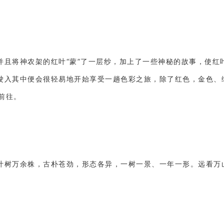
并且将神农架的红叶“蒙”了一层纱，加上了一些神秘的故事，使红
驶入其中便会很轻易地开始享受一趟色彩之旅，除了红色，金色、
前往。
叶树万余株，古朴苍劲，形态各异，一树一景、一年一形。远看万