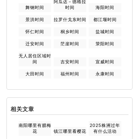
阿瓜达－德格拉
舞钢
时间
时间
海阳
时间
景洪
时间
拉罗什戈东
时间
都江堰
时间
怀仁
时间
桐乡
时间
盐城
时间
迁安
时间
茫崖
时间
荥阳
时间
无人居住区域
时
间
吉安
时间
宣威
时间
大田
时间
福州
时间
永康
时间
相关文章
南阳哪里有腊梅
2025株洲过年
花
镇江哪里看樱花
有什么活动