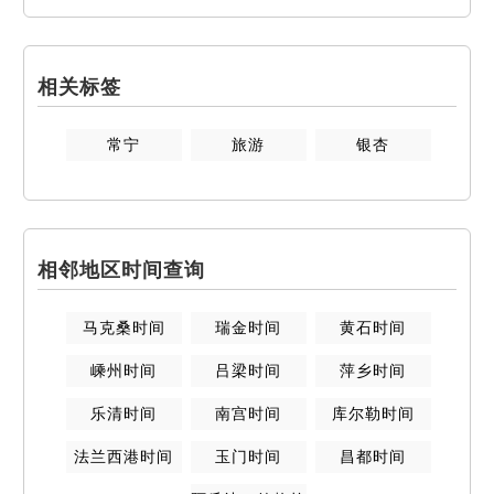
相关标签
常宁
旅游
银杏
相邻地区时间查询
马克桑
时间
瑞金
时间
黄石
时间
嵊州
时间
吕梁
时间
萍乡
时间
乐清
时间
南宫
时间
库尔勒
时间
法兰西港
时间
玉门
时间
昌都
时间