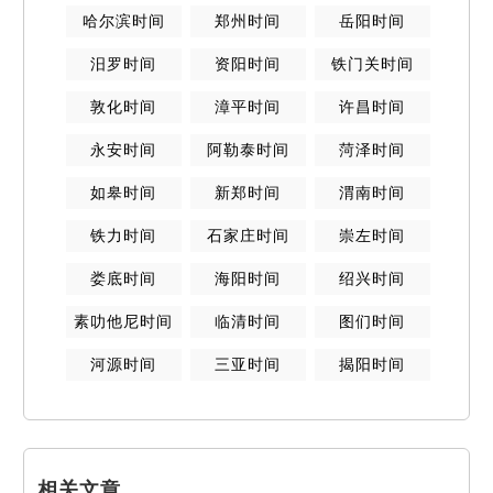
哈尔滨
时间
郑州
时间
岳阳
时间
汨罗
时间
资阳
时间
铁门关
时间
敦化
时间
漳平
时间
许昌
时间
永安
时间
阿勒泰
时间
菏泽
时间
如皋
时间
新郑
时间
渭南
时间
铁力
时间
石家庄
时间
崇左
时间
娄底
时间
海阳
时间
绍兴
时间
素叻他尼
时间
临清
时间
图们
时间
河源
时间
三亚
时间
揭阳
时间
相关文章