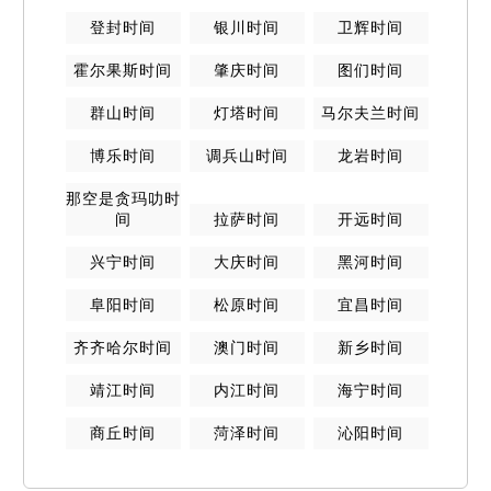
登封
时间
银川
时间
卫辉
时间
霍尔果斯
时间
肇庆
时间
图们
时间
群山
时间
灯塔
时间
马尔夫兰
时间
博乐
时间
调兵山
时间
龙岩
时间
那空是贪玛叻
时
间
拉萨
时间
开远
时间
兴宁
时间
大庆
时间
黑河
时间
阜阳
时间
松原
时间
宜昌
时间
齐齐哈尔
时间
澳门
时间
新乡
时间
靖江
时间
内江
时间
海宁
时间
商丘
时间
菏泽
时间
沁阳
时间