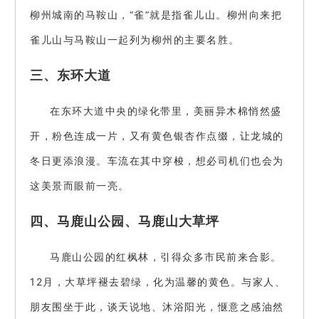
柳州城南的马鞍山，“雀”就是指雀儿山。柳州向来把
雀儿山与马鞍山一起列为柳州的主要名胜。
三、东环大道
在东环大道中央的绿化带里，美丽异木棉悄然盛
开，粉色连成一片，又有黄色银杏作点缀，让龙城的
冬日更添浪漫。车流在其中穿梭，想必司机们也会为
这美景而眼前一亮。
四、马鹿山公园、马鹿山大草坪
马鹿山公园的红枫林，引得众多市民前来合影。
12月，大草坪褪去碧绿，化为温馨的黄色。与家人、
朋友围坐于此，谈天说地、沐浴阳光，惬意之感油然