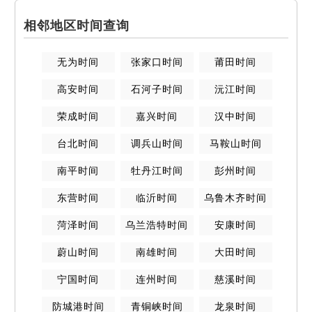
相邻地区时间查询
无为
时间
张家口
时间
莆田
时间
高安
时间
石河子
时间
沅江
时间
荣成
时间
嘉兴
时间
汉中
时间
台北
时间
调兵山
时间
马鞍山
时间
南平
时间
牡丹江
时间
彭州
时间
东营
时间
临沂
时间
乌鲁木齐
时间
菏泽
时间
乌兰浩特
时间
安康
时间
蔚山
时间
南雄
时间
大田
时间
宁国
时间
连州
时间
慈溪
时间
防城港
时间
青铜峡
时间
龙泉
时间