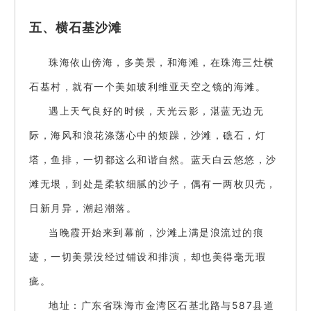
五、横石基沙滩
珠海依山傍海，多美景，和海滩，在珠海三灶横
石基村，就有一个美如玻利维亚天空之镜的海滩。
遇上天气良好的时候，天光云影，湛蓝无边无
际，海风和浪花涤荡心中的烦躁，沙滩，礁石，灯
塔，鱼排，一切都这么和谐自然。蓝天白云悠悠，沙
滩无垠，到处是柔软细腻的沙子，偶有一两枚贝壳，
日新月异，潮起潮落。
当晚霞开始来到幕前，沙滩上满是浪流过的痕
迹，一切美景没经过铺设和排演，却也美得毫无瑕
疵。
地址：广东省珠海市金湾区石基北路与587县道