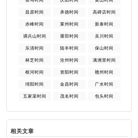
昌原
时间
承德
时间
高碑店
时间
赤峰
时间
莱州
时间
新泰
时间
调兵山
时间
莆田
时间
吴川
时间
乐清
时间
陆丰
时间
保山
时间
林芝
时间
沧州
时间
满洲里
时间
根河
时间
资阳
时间
赣州
时间
绵阳
时间
金昌
时间
广水
时间
五家渠
时间
茂名
时间
包头
时间
相关文章