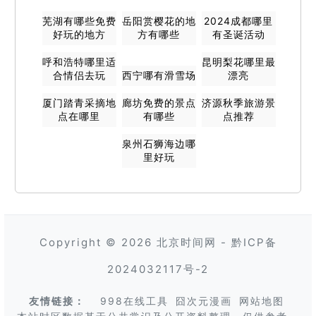
芜湖有哪些免费
岳阳赏樱花的地
2024成都哪里
好玩的地方
方有哪些
有圣诞活动
呼和浩特哪里适
昆明梨花哪里最
合情侣去玩
西宁哪有滑雪场
漂亮
厦门踏青采摘地
廊坊免费的景点
济源秋季旅游景
点在哪里
有哪些
点推荐
泉州石狮海边哪
里好玩
Copyright © 2026
北京时间网
-
黔ICP备
2024032117号-2
友情链接：
998在线工具
囧次元漫画
网站地图