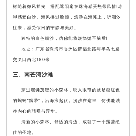
树随着微风摇曳，搭配遮阳扇在珠海感受热带风情!赤
脚感受白沙、海风拂过脸颊，悠游在海滩上，听潮汐
往来，感受假日的宁静与美好。
独特的白色细沙，仿佛能将烦恼抛至脑后!
地址：广东省珠海市香洲区情侣北路与半岛七路
交叉口西北180米
三、南芒湾沙滩
穿过蜿蜒茂密的小森林，映入眼帘的就是樱红色
的蜿蜒“飘带”，沿海浪起伏。漫步在这里，仿佛能洗
净内心的聒噪与浮华。
清新的小森林、舒适的海边，成就了一个露营绝
佳的圣地。