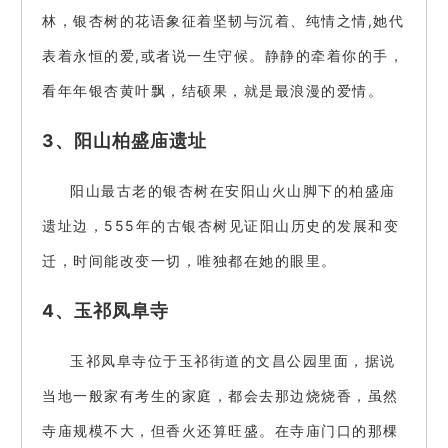
林，银杏树的花语象征着坚韧与沉着、纯情之情,她代
表着永恒的爱,或者说一生守候。静静的牵着你的手，
看年年银杏黄叶飘，结硕果，就是最浪漫的爱情。
3、阳山柏盛庙遗址
阳山最古老的银杏树在安阳山火山脚下的柏盛庙
遗址边，555年的古银杏树见证阳山历史的发展和变
迁，时间能改变一切，唯独都在她的眼里。
4、玉祁凤阜寺
玉祁凤阜寺位于玉祁街道的文昌公园里面，据说
当地一般家有考生的家庭，都会去那边烧烧香，虽然
寺庙规模不大，但香火还算旺盛。在寺庙门口的那棵