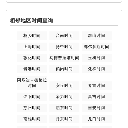
相邻地区时间查询
桐乡
时间
台南
时间
群山
时间
上海
时间
扬中
时间
鄂尔多斯
时间
敦化
时间
马德普拉塔
时间
玉树
时间
贵港
时间
鹤岗
时间
凭祥
时间
阿瓜达－德格拉
时间
安丘
时间
界首
时间
绵阳
时间
帝力
时间
昌吉
时间
彭州
时间
启东
时间
吉安
时间
南雄
时间
丹东
时间
龙口
时间