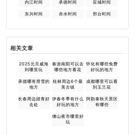
内江
时间
承德
时间
应城
时间
东兴
时间
赤水
时间
邢台
时间
相关文章
2025元旦威海
春游南阳可以去
怀化有哪些免费
到哪里玩
哪些地方看花
好玩的地方
承德哪有滑雪的
桂林周边6个最
成都哪里可以看
地方
美古镇
到玉兰花
长春周边踏青好
伊春冬季有什么
阿勒泰秋天景区
去处
好玩的地方
有哪些
佛山夜市哪里好
玩