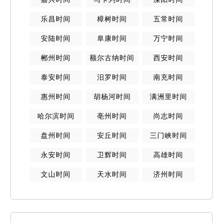
乐昌
时间
樟树
时间
五常
时间
安陆
时间
阜康
时间
万宁
时间
郴州
时间
额尔古纳
时间
西安
时间
泰安
时间
汨罗
时间
南充
时间
惠州
时间
胡杨河
时间
满洲里
时间
哈尔滨
时间
亳州
时间
尚志
时间
盘州
时间
安丘
时间
三门峡
时间
永安
时间
卫辉
时间
高雄
时间
文山
时间
天水
时间
济州
时间