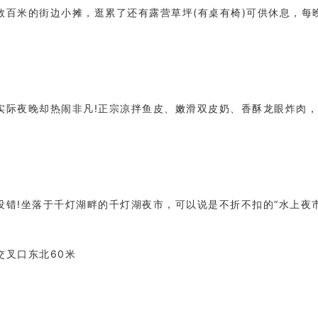
百米的街边小摊，逛累了还有露营草坪(有桌有椅)可供休息，每
实际夜晚却热闹非凡!正宗凉拌鱼皮、嫩滑双皮奶、香酥龙眼炸肉，
没错!坐落于千灯湖畔的千灯湖夜市，可以说是不折不扣的“水上夜
交叉口东北60米