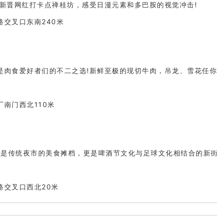
新晋网红打卡点禅桂坊，感受日漫元素和多巴胺的视觉冲击!
交叉口东南240米
是肉食爱好者们的不二之选!新鲜至极的现切牛肉，吊龙、雪花任你
南门西北110米
仅是传统夜市的美食摊档，更是啤酒节文化与足球文化相结合的新街
路交叉口西北20米