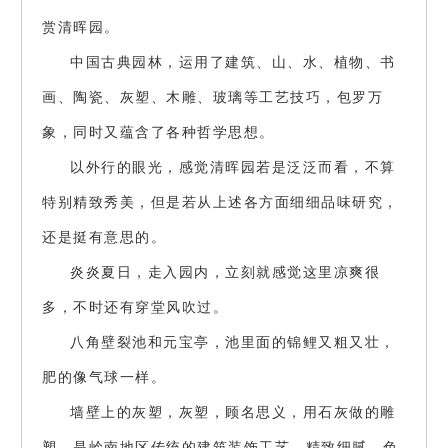
赏清晖园。
中国古典园林，运用了建筑、山、水、植物、书
画、陶瓷、灰塑、木雕、玻璃等工艺技巧，包罗万
象，同时又蕴含了各种哲学思想。
以外行的眼光，感觉清晖园若是泛泛而看，不算
特别精致秀美，但是若从上述各方面细细品味研究，
还是挺有意思的。
炎炎夏日，走入园内，立刻就感觉这里凉爽很
多，不时还有穿堂风吹过。
八角壁裂池和元宝亭，池里面的锦鲤又粗又壮，
肥的像气球一样。
墙壁上的灰塑，灰塑，顾名思义，用石灰做的雕
塑，是岭南地区传统的建筑装饰工艺，精致细腻，色