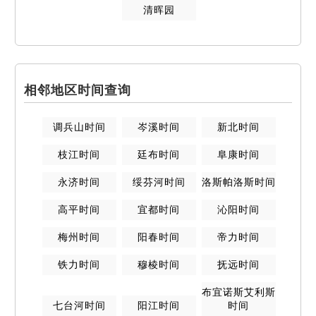
清晖园
相邻地区时间查询
调兵山
时间
岑溪
时间
新北
时间
枝江
时间
廷布
时间
阜康
时间
永济
时间
绥芬河
时间
洛斯帕洛斯
时间
高平
时间
宜都
时间
沁阳
时间
梅州
时间
阳春
时间
帝力
时间
铁力
时间
穆棱
时间
抚远
时间
布宜诺斯艾利斯
七台河
时间
阳江
时间
时间