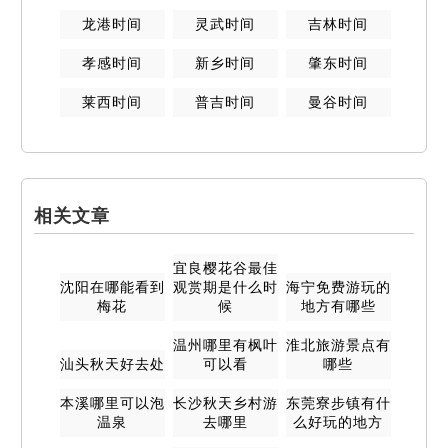
龙港
时间
灵武
时间
吉林
时间
孝感
时间
新乡
时间
肇东
时间
莱西
时间
普吉
时间
曼谷
时间
相关文章
宜良樱花谷最佳
沈阳在哪能看到
观赏期是什么时
海宁免费游玩的
梅花
候
地方有哪些
温州哪里有枫叶
淮北旅游景点有
汕头秋天好去处
可以看
哪些
本溪哪里可以泡
长沙秋天乡村游
东莞寮步镇有什
温泉
去哪里
么好玩的地方