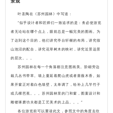
景观
叶圣陶在《苏州园林》中写道：
“似乎设计者和匠师们一致追求的是：务必使游览
者无论站在哪个点上，眼前总是一幅完美的图画。为
了达到这个目的，他们讲究亭台轩榭的布局，讲究假
山池沼的配合，讲究花草树木的映衬，讲究近景远景
的层次。。。
苏州园林在每一个角落都注意图画美。阶砌旁边
栽几丛书带草。墙上蔓延着爬山虎或者蔷薇木香。如
果开窗正对着白色墙壁，太单调了，给补上几竿竹子
或几棵芭蕉。。。苏州园林里的门和窗，图案设计和
雕镂琢磨功夫都是工艺美术的上品。。。“
各位游览前可以重读此文，参照文中的角度去欣