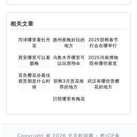
相关文章
菏泽哪里看牡丹
惠州夜晚好玩的
2025邯郸春节
花
地方
灯会在哪举行
西安哪里可以看
乌鲁木齐哪里可
2025河南博物
腊梅
以玩滑翔伞
院有哪些展览
宜良樱花谷最佳
观赏期是什么时
邯郸3月赏花推
武汉有哪些赏樱
候
荐的地方
花的地方
日照哪里有梅花
Copyright © 2026
北京时间网
-
黔ICP备