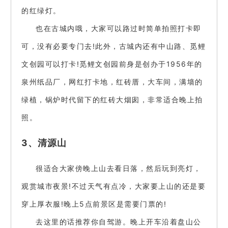
的红绿灯。
也在古城内哦，大家可以路过时简单拍照打卡即
可，没有必要专门去!此外，古城内还有中山路、觅鲤
文创园可以打卡!觅鲤文创园前身是创办于1956年的
泉州纸品厂，网红打卡地，红砖厝，大车间，满墙的
绿植，锅炉时代留下的红砖大烟囱，非常适合晚上拍
照。
3、清源山
很适合大家傍晚上山去看日落，然后玩到亮灯，
观赏城市夜景!不过天气有点冷，大家要上山的还是要
穿上厚衣服!晚上5点前景区是需要门票的!
去这里的话推荐你自驾游。晚上开车沿着盘山公