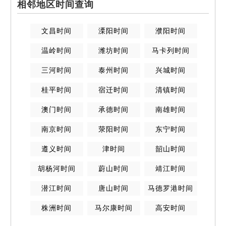
相邻地区时间查询
文昌
时间
溧阳
时间
濮阳
时间
温岭
时间
潍坊
时间
马卡列
时间
三河
时间
泰州
时间
兴城
时间
桂平
时间
宿迁
时间
清镇
时间
澳门
时间
承德
时间
南雄
时间
南京
时间
荥阳
时间
东宁
时间
遵义
时间
津
时间
韶山
时间
胡杨河
时间
蔚山
时间
靖江
时间
潜江
时间
唐山
时间
马德罗港
时间
株洲
时间
马尔康
时间
高安
时间