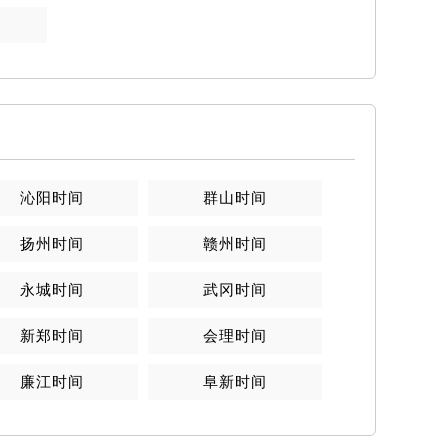
沁阳
时间
群山
时间
扬州
时间
赣州
时间
永城
时间
武冈
时间
新郑
时间
会理
时间
廉江
时间
阜新
时间