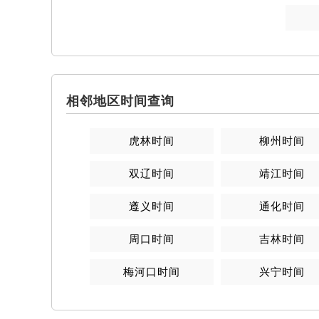
相邻地区时间查询
虎林
时间
柳州
时间
双辽
时间
靖江
时间
遵义
时间
通化
时间
周口
时间
吉林
时间
梅河口
时间
兴宁
时间