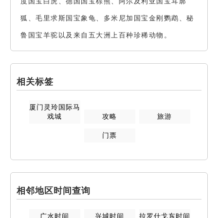
度国宝白虎、德国国宝棕熊、阿尔及利亚国宝耳廓
狐、毛里求斯国宝象龟、多米尼加国宝金刚鹦鹉、秘
鲁国宝羊驼以及来自五大洲上百种珍稀动物。
相关标签
厦门灵玲国际马
戏城
攻略
旅游
门票
相邻地区时间查询
广水
时间
兴城
时间
拉罗什戈东
时间