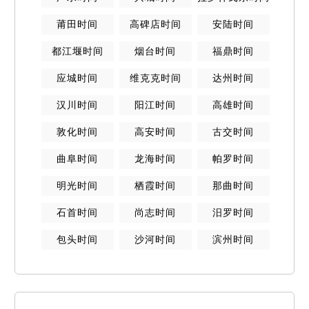
莆田
时间
高碑店
时间
安陆
时间
都江堰
时间
烟台
时间
福鼎
时间
应城
时间
维克克
时间
达州
时间
汉川
时间
阳江
时间
高雄
时间
敦化
时间
高安
时间
古交
时间
曲阜
时间
龙海
时间
帕罗
时间
明光
时间
栖霞
时间
那曲
时间
石首
时间
尚志
时间
汨罗
时间
包头
时间
沙河
时间
滨州
时间