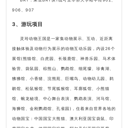
906、907
3、游玩项目
灵玲动物王国是一家集动物展示、互动、近距离
接触体验及动物行为展示的动物互动乐园，内设26个
展馆(熊猫馆、白虎园、长颈鹿馆、神兽乐园、马术体
验营、袋鼠园、棕熊山、鹦鹉馆、细尾獴、珍禽湖、
狒狒馆、小香猪、浣熊苑、巨嘴鸟、动物幼儿园、鹈
鹕馆、松鼠猴馆、节尾狐猴馆、耳廓狐馆、小熊猫
馆、蜿龙秘境、中心舞台表演、鹦鹉表演、河马馆、
海狮馆、金刚鹦鹉馆、孔雀园)，住着来自世界各地的
动物国宝：中国国宝大熊猫、澳大利亚国宝袋鼠、印