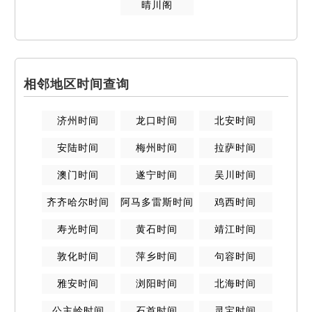
晴川阁
相邻地区时间查询
济州
时间
龙口
时间
北安
时间
安陆
时间
梅州
时间
拉萨
时间
澳门
时间
遂宁
时间
吴川
时间
齐齐哈尔
时间
阿马多雷斯
时间
鸡西
时间
寿光
时间
黄石
时间
靖江
时间
敦化
时间
萍乡
时间
句容
时间
雅安
时间
浏阳
时间
北海
时间
公主岭
时间
石首
时间
灵宝
时间