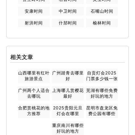
安康
时间
中卫
时间
石嘴山
时间
射洪
时间
什邡
时间
榆林
时间
相关文章
山西哪里有红叶
广州踏青去哪里
自贡灯会2025
旅游景点
好
门票多少钱一张
广州两个人适合
上海哪儿赏樱花
芜湖有哪些免费
去哪玩
最好
好玩的地方
合肥赏桃花的地
2025贵阳元旦
昆明市盘龙区免
方推荐
灯会在哪里
费公园有哪些
重庆南川有哪些
好玩的地方