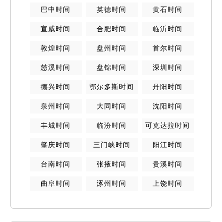
巴中
时间
英德
时间
黄石
时间
宣威
时间
合肥
时间
临沂
时间
敦煌
时间
盘州
时间
首尔
时间
慈溪
时间
盘锦
时间
深圳
时间
德兴
时间
鄂尔多斯
时间
丹阳
时间
泉州
时间
大同
时间
沈阳
时间
丰城
时间
临汾
时间
可克达拉
时间
肇庆
时间
三门峡
时间
阳江
时间
台南
时间
张掖
时间
贵溪
时间
曲阜
时间
涿州
时间
上饶
时间