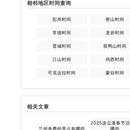
相邻地区时间查询
彭州
时间
密山
时间
常德
时间
龙岩
时间
晋城
时间
双鸭山
时间
江山
时间
鸡西
时间
可克达拉
时间
蒙自
时间
相关文章
2025连云港春节
兰州免费的景点有哪些
哪些