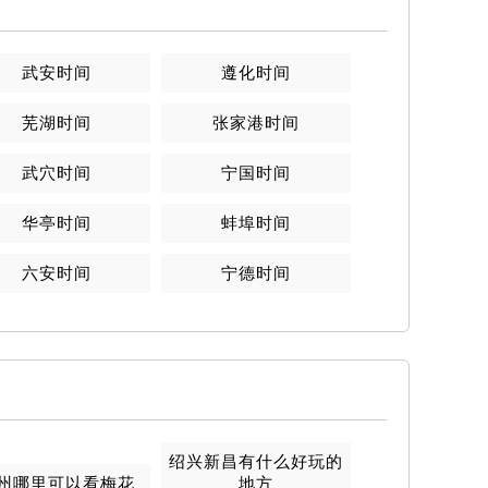
武安
时间
遵化
时间
芜湖
时间
张家港
时间
武穴
时间
宁国
时间
华亭
时间
蚌埠
时间
六安
时间
宁德
时间
绍兴新昌有什么好玩的
州哪里可以看梅花
地方