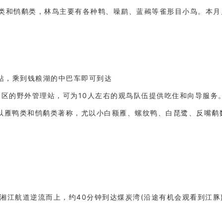
类和鸻鹬类，林鸟主要有各种鹎、噪鹛、蓝鵐等雀形目小鸟。本月
站，乘到钱粮湖的中巴车即可到达
护区的野外管理站，可为10人左右的观鸟队伍提供吃住和向导服务
以雁鸭类和鸻鹬类著称，尤以小白额雁、螺纹鸭、白琵鹭、反嘴鹬
沿湘江航道逆流而上，约40分钟到达煤炭湾(沿途有机会观看到江豚