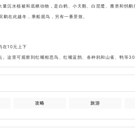
大量沉水植被和底栖动物，是白鹤、小天鹅、白琵鹭、雁类和鸻鹬
滨鹬在此越冬，乘船观鸟，另有一番景致。
在10元上下
点。这里可观察到红嘴相思鸟、红嘴蓝鹊、各种鸫和山雀、鹎等3
攻略
旅游