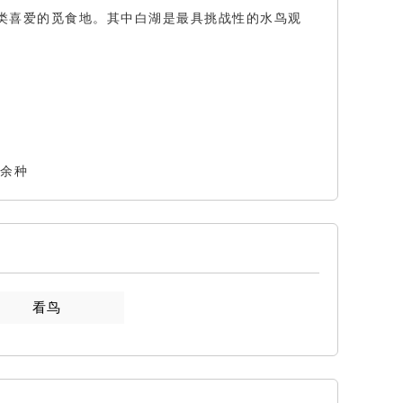
类喜爱的觅食地。其中白湖是最具挑战性的水鸟观
0余种
看鸟