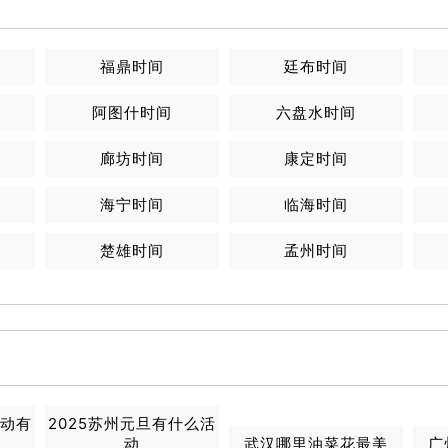
福鼎
时间
廷布
时间
阿图什
时间
六盘水
时间
廊坊
时间
康定
时间
海宁
时间
临海
时间
楚雄
时间
孟州
时间
活动有
2025苏州元旦有什么活
动
武汉哪里油菜花最美
广