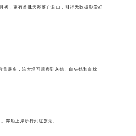
月初，更有首批天鹅落户君山，引得无数摄影爱好
。
数量最多，沿大堤可观察到灰鹤、白头鹤和白枕
)。弃船上岸步行到红旗湖。