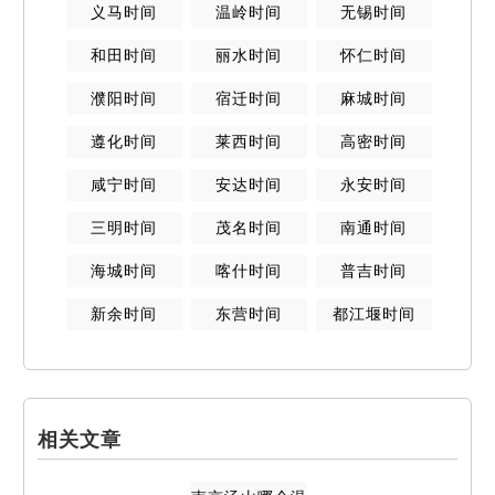
义马
时间
温岭
时间
无锡
时间
和田
时间
丽水
时间
怀仁
时间
濮阳
时间
宿迁
时间
麻城
时间
遵化
时间
莱西
时间
高密
时间
咸宁
时间
安达
时间
永安
时间
三明
时间
茂名
时间
南通
时间
海城
时间
喀什
时间
普吉
时间
新余
时间
东营
时间
都江堰
时间
相关文章