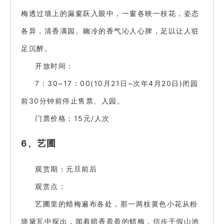
梅透过墙上的漏窗跃入眼中，一窗各映一枝花，姿态
各异，清香满园。幽冷的香气沁人心脾，足以让人驻
足沉醉。
开放时间：
7：30~17：00(10月21日~次年4月20日)闭园
前30分钟前停止售票、入园。
门票价格：15元/人次
6、艺圃
观赏期：元旦前后
观赏点：
艺圃里的蜡梅遍布各处，那一两枝黄色小花从粉
墙黛瓦中探出，闻着暗香盈盈的蜡梅，信步于假山池