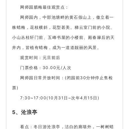
网师园腊梅最佳观赏点：
网师园内，中部池塘畔的黄石假山上，傲立着一
株蜡梅，花枝横斜，花型甚美。梯云室门前的小院、
小山丛桂轩门前、五峰书屋的小楼前、殿春簃后的天
井内，皆植有蜡梅，成为一道道靓丽的风景。
观赏时间：元旦前后
门票价格：30.00元/人次
网师园日常开放时间：(闭园前30分钟停止售检
票)
7:30~17:00(10月31日~次年4月15日)
5、沧浪亭
看点：冬日游沧浪亭，洁白的廊墙外，一树树蜡