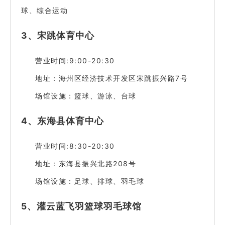
球、综合运动
3、宋跳体育中心
营业时间:9:00-20:30
地址：海州区经济技术开发区宋跳振兴路7号
场馆设施：篮球、游泳、台球
4、东海县体育中心
营业时间:8:30-20:30
地址：东海县振兴北路208号
场馆设施：足球、排球、羽毛球
5、灌云蓝飞羽篮球羽毛球馆