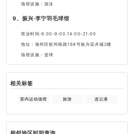
场馆设施：游泳
9、振兴·李宁羽毛球馆
营业时间:6:00-9:00.14:00-21:00
地址：海州区郁州南路168号振兴花卉城2楼
场馆设施：篮球
相关标签
室内运动场馆
旅游
连云港
相邻地区时间查询