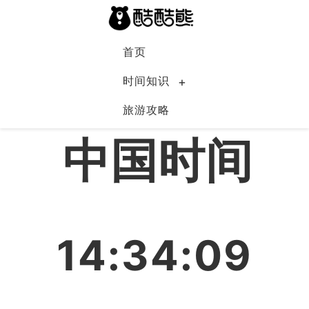
首页
时间知识
旅游攻略
中国
中国时间
14:34:10