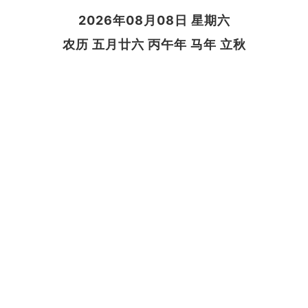
2026年08月08日 星期六
农历 五月廿六 丙午年 马年 立秋