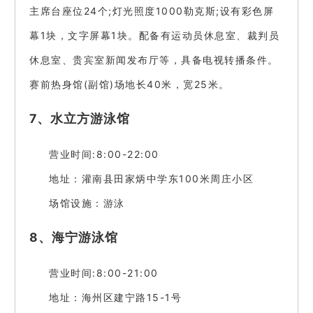
主席台座位24个;灯光照度1000勒克斯;设有彩色屏
幕1块，文字屏幕1块。配备有运动员休息室、裁判员
休息室、贵宾室新闻发布厅等，具备电视转播条件。
赛前热身馆(副馆)场地长40米，宽25米。
7、水立方游泳馆
营业时间:8:00-22:00
地址：灌南县田家炳中学东100米周庄小区
场馆设施：游泳
8、海宁游泳馆
营业时间:8:00-21:00
地址：海州区建宁路15-1号