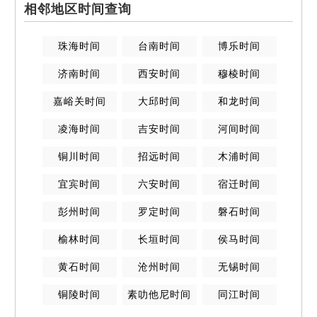
相邻地区时间查询
珠海
时间
台南
时间
博乐
时间
济南
时间
西安
时间
穆棱
时间
嘉峪关
时间
大邱
时间
和龙
时间
凌海
时间
吉安
时间
河间
时间
铜川
时间
招远
时间
木浦
时间
宜宾
时间
六安
时间
宿迁
时间
彭州
时间
罗定
时间
磐石
时间
榆林
时间
长垣
时间
侯马
时间
黄石
时间
沧州
时间
无锡
时间
铜陵
时间
素叻他尼
时间
同江
时间