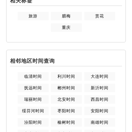
相关标签
旅游
腊梅
赏花
重庆
相邻地区时间查询
临清
时间
利川
时间
大连
时间
抚远
时间
郴州
时间
新沂
时间
瑞丽
时间
北安
时间
西昌
时间
绥芬河
时间
枣阳
时间
安阳
时间
汾阳
时间
榆树
时间
南雄
时间