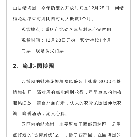
山居蜡梅园，今年确定的开放时间是12月28日，到蜡
梅花期结束时则闭园时间大概就1个月。
观赏地点：重庆市北碚区素新村素心湖西侧
观赏时间：12月28日开始，预计持续1个月
门票：现场购买门票
2、渝北-园博园
园博园的蜡梅花迎着寒风盛装上线啦!3000余株
蜡梅初开，隔着屏的都能闻到花香，星星点点的蜡梅
迎风绽放，清香扑面而来，枝头的花骨朵缓缓伸展花
瓣，暗香涌动，沁人心脾。
园区内的蜡梅树，主要聚集于西部园林区，是重
点打造的“赏梅路线”之一，除了西部园，在园博园的