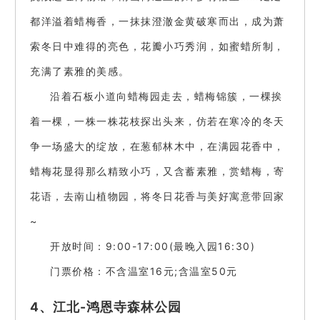
都洋溢着蜡梅香，一抹抹澄澈金黄破寒而出，成为萧
索冬日中难得的亮色，花瓣小巧秀润，如蜜蜡所制，
充满了素雅的美感。
沿着石板小道向蜡梅园走去，蜡梅锦簇，一棵挨
着一棵，一株一株花枝探出头来，仿若在寒冷的冬天
争一场盛大的绽放，在葱郁林木中，在满园花香中，
蜡梅花显得那么精致小巧，又含蓄素雅，赏蜡梅，寄
花语，去南山植物园，将冬日花香与美好寓意带回家
~
开放时间：9:00-17:00(最晚入园16:30)
门票价格：不含温室16元;含温室50元
4、江北-鸿恩寺森林公园