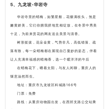
5、九龙坡-华岩寺
华岩寺里的蜡梅，如繁星般，花缀满枝头，煞是
嫩黄娇美，它们你拥我挤地竞相绽放，在冬景中秀美
十足，为前来赏花的网友送去美景与清香。
树形挺拔，花朵金黄，气势非凡，高低错落、疏
落有致，每一朵蜡梅都在展现自己曼妙的姿态，伴着
让人充满幸福感的蜡梅香，选一个暖洋洋的午后
在蜡梅花下，晒着太阳，与友人闲聊，重庆人的
惬意油然而生。
地址：重庆市九龙坡区科城路166号
门票：免费
路线：从重庆动物园出发，在西郊支路公交站乘