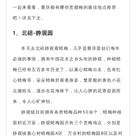
一起来看看，重庆都有哪些赏腊梅的最佳地点推荐
吧！详见下文。
1、北碚-静观园
冬天去北碚静观看蜡梅，几乎是重庆耍娃们每年
必做的事情，拥有中国花木之乡头衔的静观，种植蜡
梅已经有五百多年历史了，以素心蜡梅出名，也有红
心蜡梅等，朵朵蜡梅舒展着身姿，繁星般的黄色小花
点缀枝头，漫步在花海林下，沁人心脾的花香迎面而
来，令人心旷神怡。
静观镇目前拥有各类蜡梅品种50余个，蜡梅种植
面积近万亩，静观蜡梅园共有三个赏梅地点，分别是
静观镇素心村蜡梅园A区、万全村的蜡梅园B区以及对