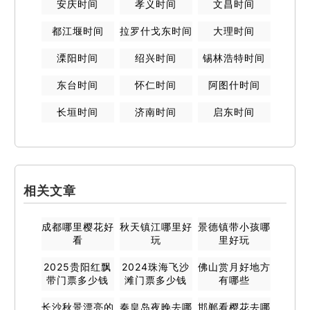
安庆
时间
孝义
时间
文昌
时间
都江堰
时间
拉罗什戈东
时间
大理
时间
溧阳
时间
绍兴
时间
锡林浩特
时间
东台
时间
怀仁
时间
阿图什
时间
长垣
时间
济南
时间
启东
时间
相关文章
成都哪里樱花好
秋天镇江哪里好
景德镇带小孩哪
看
玩
里好玩
2025贵阳红飘
2024珠海飞沙
佛山赏月好地方
带门票多少钱
滩门票多少钱
有哪些
长沙秋景漂亮的
秦皇岛夜晚去哪
邯郸看樱花去哪