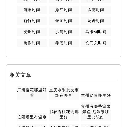
简阳
时间
嫩江
时间
承德
时间
新竹
时间
偃师
时间
龙岩
时间
抚州
时间
沙河
时间
马卡列
时间
焦作
时间
孝感
时间
铁门关
时间
相关文章
广州樱花哪里好
重庆水果批发市
看
场在哪里
兰州踏青哪里好
常州有哪些温泉
邯郸看桃花去哪
景点 泡温泉哪
信阳哪里有温泉
里好
里比较好