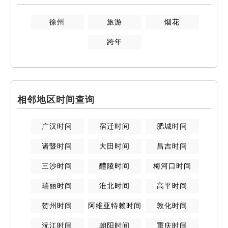
徐州
旅游
烟花
跨年
相邻地区时间查询
广汉
时间
宿迁
时间
肥城
时间
诸暨
时间
大田
时间
昌吉
时间
三沙
时间
醴陵
时间
梅河口
时间
瑞丽
时间
淮北
时间
高平
时间
贺州
时间
阿维亚特赖
时间
敦化
时间
沅江
时间
朝阳
时间
重庆
时间