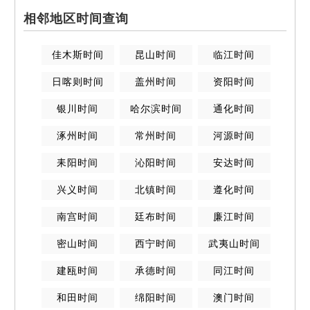
相邻地区时间查询
佳木斯
时间
昆山
时间
临江
时间
日喀则
时间
盖州
时间
资阳
时间
银川
时间
哈尔滨
时间
通化
时间
涿州
时间
常州
时间
河源
时间
耒阳
时间
沁阳
时间
安达
时间
兴义
时间
北镇
时间
遵化
时间
南宫
时间
廷布
时间
廉江
时间
密山
时间
西宁
时间
武夷山
时间
建瓯
时间
承德
时间
同江
时间
和田
时间
绵阳
时间
澳门
时间