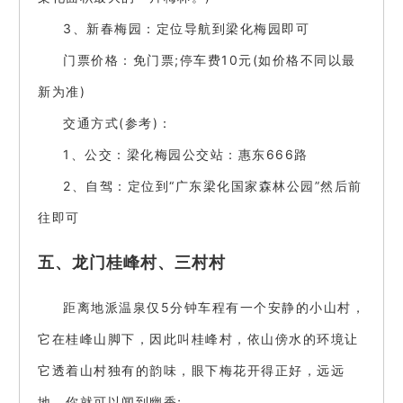
3、新春梅园：定位导航到梁化梅园即可
门票价格：免门票;停车费10元(如价格不同以最
新为准)
交通方式(参考)：
1、公交：梁化梅园公交站：惠东666路
2、自驾：定位到“广东梁化国家森林公园”然后前
往即可
五、龙门桂峰村、三村村
距离地派温泉仅5分钟车程有一个安静的小山村，
它在桂峰山脚下，因此叫桂峰村，依山傍水的环境让
它透着山村独有的韵味，眼下梅花开得正好，远远
地，你就可以闻到幽香;